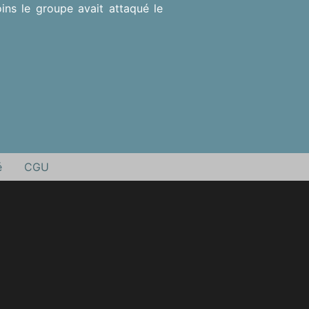
ins le groupe avait attaqué le
é
CGU