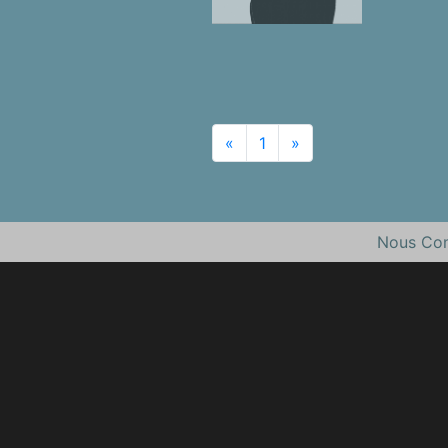
«
1
»
Nous Con