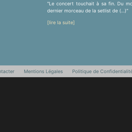
"Le concert touchait à sa fin. Du mo
dernier morceau de la setlist de (...)"
[lire la suite]
tacter
Mentions Légales
Politique de Confidentialit